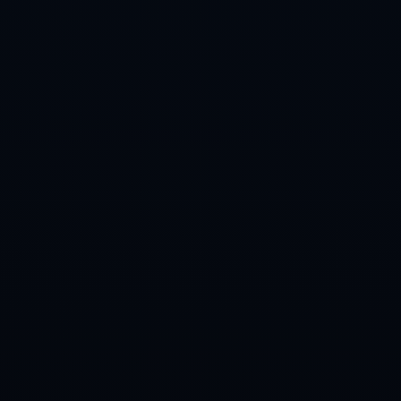
肯定在看球😂C罗破门后一分钟内，世体晒梅西图：🐐Facto.