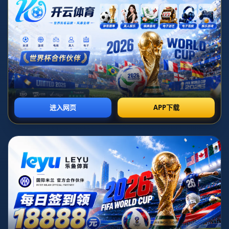
**揭开2022卡塔尔世界杯淘汰赛的对阵奥秘**
2022年卡塔尔世界杯吸引了全球亿万球迷的目光，而淘汰赛阶段更是
这场足球盛宴中的关键环节。这一阶段不仅考验球队的技战术能力，
也考验教练的临场指挥和球员的心理素质。本文将深入剖析**2022卡
塔尔世界杯淘汰赛对阵关系**，帮助球迷更好地理解这场顶级足球赛
事的精彩之处。
在世界杯淘汰赛阶段，比赛的重要性更是显而易见。每一场赛事都是
生死战，胜者继续前行，败者则遗憾离场。因此，**卡塔尔世界杯淘
汰赛的对阵关系**不仅仅是两个国家队的较量，也是球员、教练及背
后整个团队的智慧碰撞。
**小组赛战绩决定淘汰赛命运**
每个小组前两名晋级16强，是淘汰赛对阵关系的基础。例如，A组的
头名将对阵B组的第二名，而B组的头名将面对A组的第二名。这种
**“交叉对阵”**的安排，旨在确保小组赛成绩优秀的球队能够在淘汰
赛初始阶段避免与同组强敌相遇。**战术调整与球员状态**成为小组
赛末轮比赛中影响对之后对阵关系的重要因素。正如法国队在小组赛
第四场的表现，不仅争取胜利，也力争以最少的消耗晋级，以最佳状
态迎接淘汰赛对手。