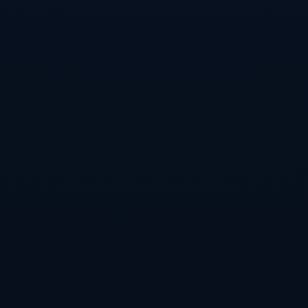
悬念。
能忽略拜仁慕尼黑这支足球豪门。在德甲成立后的数十年时
练团队，还得益于他们出色的俱乐部管理以及持久的战略
那么多特蒙德则演绎了**激情和奇迹**。尤其是在1990
赛冠军。他们灵活多变的战术和对年轻球员的培养模式
风采。
**和**不莱梅**这样的球队，它们在特定时期也曾**盛极
豪门望尘莫及。不莱梅则以其坚韧的防守和高效的进攻著称
仅仅看到了一串**辉煌的成绩**，更能感受到其中蕴含的
联赛增添了无尽的魅力和**不朽的传奇**。无论未来如