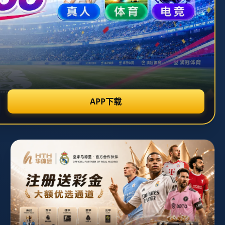
德甲聯賽歷屆冠軍球隊回顧.