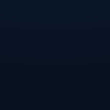
**冠军归属的多样性**。虽然拜仁慕尼黑在近年来迅速
以及不莱梅等，它们曾在不同的时期书写了属于自己的辉煌