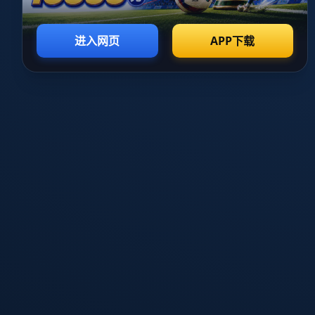
**德甲联赛历届冠军球队回顾：辉煌背后的故
德甲联赛是世界足坛最为热烈的赛事之一，其
来，历届德国足球甲级联赛冠军的争夺堪称惊
上树立了德国足球的标杆。