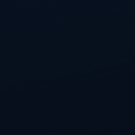
间里，他们多次蝉联冠军，成为名符其实的德甲
眼光。拜仁的成功故事证明了**稳定性和创新
年代，多特蒙德凭借其青春风暴和顽强斗志，多次
，展示了另外一种实现成功的路径。即便在拜仁
一时**，为**足球史**留下了不可磨灭的印
，在1990年代屡次成为联赛冠军争夺战中的黑
*体育精神*和 *足球文化*。正是这样的精
何，这些曾经的辉煌故事将长期铭刻在球迷们的