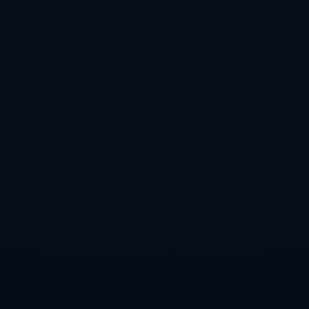
这种**舍小家为大家的精神**并非每个人都能轻易做到。郭士强感
叹，正是这种全心投入的态度，才让球队逐渐显现出团队默契和竞技
风貌。而这背后，不单单是训练上的努力，更是牺牲家庭幸福的一种
沉甸甸的选择。
### **职业精神的背后：运动员面临的双重考验**
**职业运动员的身份注定是光辉与压力并存**。许多人只看到他们在
赛场上的英姿，却忽略了他们在日常生活中的巨大付出。集训期间，
球员们不仅要应对高强度的技术训练，还要调整心理状态，克服孤独
感与思乡情绪。例如，某位国手曾公开表示：“每逢节假日，看到其他
人陪伴家人，我只能从视频通话中感受到家里的氛围，心中难免酸
涩。”
郭士强对此深表感同身受。他在分享中明确提出，**运动员不仅是一
份职业，更是一种信仰**。为集训和比赛放弃与家人团聚，这种奉献
精神值得每个人尊敬，也需要身处其中的运动员始终保持强大的心理
韧性。
### **团结的力量：集训中的默契与成长**
尽管集训的日子是艰辛的，但它带来的收获却是不言而喻的。郭士强
表示，球队在集训期间完成了多个**技战术调整**，尤其是在防守和