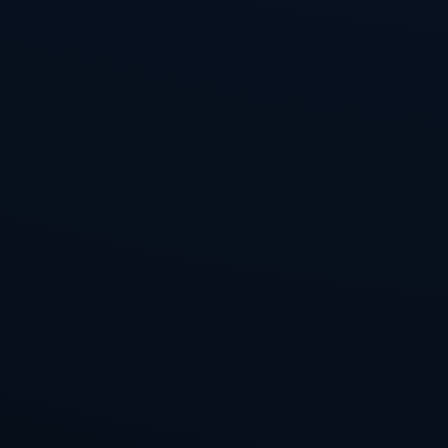
位向国内观众展示自我风采、为国家增光添彩
从过往的比赛中可以看到，张帅在中网的多次
个成绩无疑增加了她在国内外媒体中的曝光率
进一步分析张帅的战术打法，尤其是在中网这
分上的冷静，使得对手很难在她面前轻易得分
值得一提的是，类似于纳达尔对法网红土场地
使得她能迅速调整战术，以应对不同对手的挑