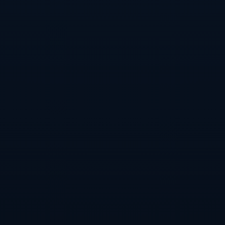
的大使。这种双重身份赋予了她更强大的动力，使她在
出彩表现为她赢得了广泛的认可。在2017年，她曾进入
，也提升了她在全球的排名。**这种突破不仅是数字上的
片熟悉的赛场上，她常以迅猛的底线技术和坚韧的防守
。这种自信和信念，也是她在中网屡屡发挥出最佳水平
的独特适应能力，张帅也对中网的硬地场地展现出了极
战。