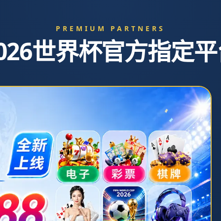
首页
关于我们
产品中心
新闻中心
联系方式