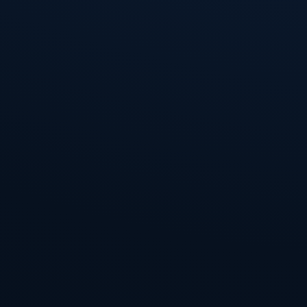
张帅之所以能在中网有出色表现，很大一部分