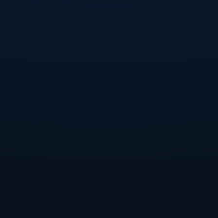
原因归结于她的情感投入以及观众的助威。在这个赛场