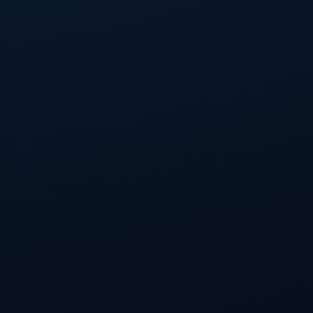
上，她不仅仅是一个为荣誉而战的选手，更是一