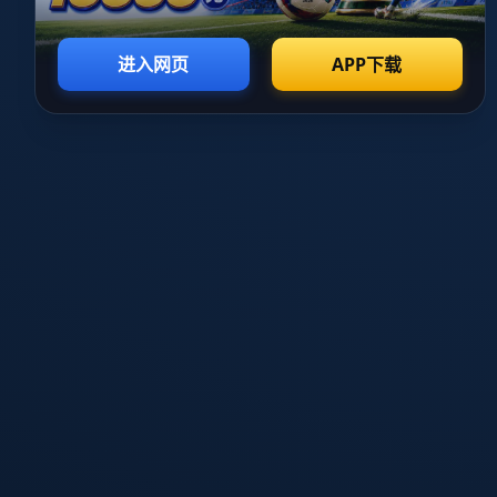
在网球的世界里，每一位顶尖选手都有自己的圣
每每站在中网的赛场上，张帅仿佛化身为一位
要性展开，剖析她在这一赛事中的表现以及对
首先，我们需要理解“圣地”在运动员心中的含
该赛事中取得了惊人战绩。中网之于张帅，虽