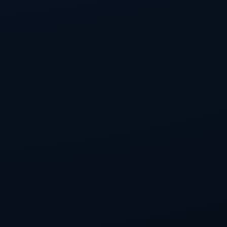
比赛中能够迸发出超乎常人的潜力。
中网的四分之一决赛，虽然未能更进一步，但这
增长，更是信心上的重大提升。**
著称。她对每一个落点的精准控制，以及在关键
的关键所在。
高的熟悉度。她的移动能力加上对场地的洞察，