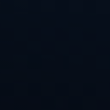
皇馬一向以穩固的中場配置著稱。莫德里奇、
年輕的拉比奧特在技術層面與球隊戰術需求相
此外，外界普遍認為，皇馬更青睞像巴爾韋德
人疑慮。對於一支定位爭奪歐洲最高榮譽的球
---
### **馬德里競技的猶豫：西蒙尼體系中難以
馬競的風格向來以**強硬防守與高壓逼搶*
特的控場能力令人稱道，但是否能適應"床單
更重要的是，馬競正處於陣容更新期，球隊需
樂部更加專注於那些能快速融入體系的全能中