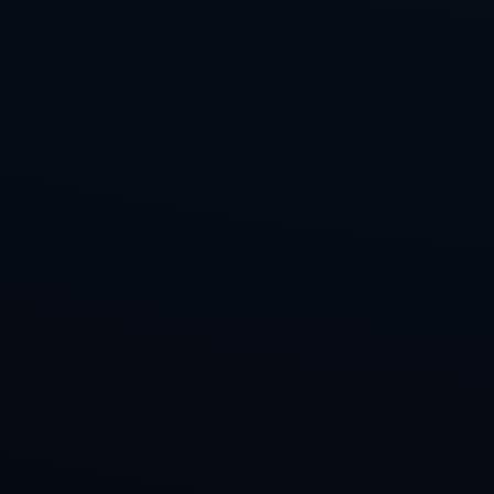
層的顧慮。
---
### **案例：曼聯對比馬德里雙雄的決定**
值得注意的是，同期關注拉比奧特的並不僅限
中場卡塞米羅，從某種程度上證明了豪門俱樂
拉比奧特最終加盟尤文圖斯，在這支老牌意甲
今日的局面對各方而言並不會更理想。
---
### **結語：選擇背後的深遠思考**
*皇家馬德里和馬德里競技對拉比奧特的追求
考量。這樣一段故事，也為球員和球迷們帶來
滇中引水工程“最难隧洞”起点首段贯通.
特朗普称将对欧盟征收25%关税.