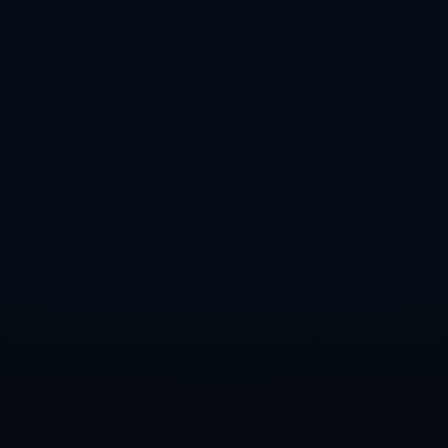
於馬德里雙雄，曼聯也對他展現了濃厚興趣。不過，曼
部普遍對拉比奧特的謹慎態度。
球隊中，他的表現雖然時有亮點，但整體評價並未達到
計劃最終告吹*，不僅反映了他們對球隊建設的嚴謹思考
了不少啟發與深思。