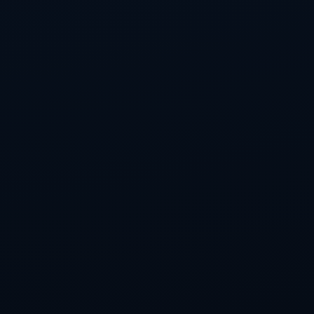
連冠的成就，這讓高層在引援中更為謹慎。儘管
了皇馬止步的原因之一。
，拉比奧特是否能長時間保持穩定成績卻始終令
精神，而非單一的技術能力。因此，儘管拉比奧
功引進羅德里（現效力於曼城）和德保羅般，俱
硬朗特質，更何況此前的職業紀錄難以打消管理