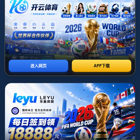
**以“十四冬”启动火炬传递，点燃冰雪激情**
*前言*：随着全球对冬季运动的关注日益增多，“十四冬”作为中国重
要的冬季运动赛事，其通过“火炬传递”活动拉开帷幕，象征着不仅仅
是体育精神的延续，更是对冰雪运动的充满活力的推广。本文将引领
您深入了解这一活动背后的意义及其对冰雪运动热潮的推波助澜。
**“十四冬”火炬传递的象征意义**