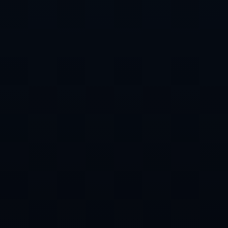
在“十四冬”比赛中，不乏一些令人难以忘怀的瞬间。以冰球比赛为
例，这项快速对抗的竞技运动在比赛过程中展现了高度的团队合作与
运动激情。某场比赛中，主场队伍在最后一分钟由队长带领绝地反
击，最终以一球险胜。这不仅让现场观众感受到比赛的戏剧性与悬
念，也让更多人对冰球运动燃起了浓厚的兴趣。
**火炬传递助力冬季运动产业的崛起**
近年来，中国政府积极推动冰雪运动的发展，此次**“十四冬”火炬传
递活动**将冰雪运动推向一个新的热潮，也为冬季运动产业带来了新
的机遇。这个活动无疑是一个展示中国冬季运动发展的窗口，吸引了
更多投资者和从业者的关注，进而推动整个冰雪产业链的发展。
**总结与展望**
通过**“十四冬”火炬传递活动**，不仅可以让更多人了解冰雪运动的
魅力，也让冬季运动逐渐深入人心。随着各类比赛项目的展开，相信
在未来，冰雪运动将会在中国拥有更大的市场和更多的普及机会。无