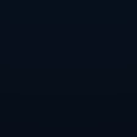
**冰雪激情的点燃**
在“十四冬”的众多比赛项目中，涵盖了花样滑冰、冰球、越野滑雪等
多项运动，这些比赛项目不仅为运动员提供了展示高超技艺的平台，
也激发了观众对冰雪运动的热情。*尤其是滑雪这项运动，以其速度与
技巧并存的特性，成为了其中一大亮点。*通过专业运动员的精彩表
现，我们看到了冰雪运动所能带来的速度与激情。
**以案例彰显冰雪运动魅力**