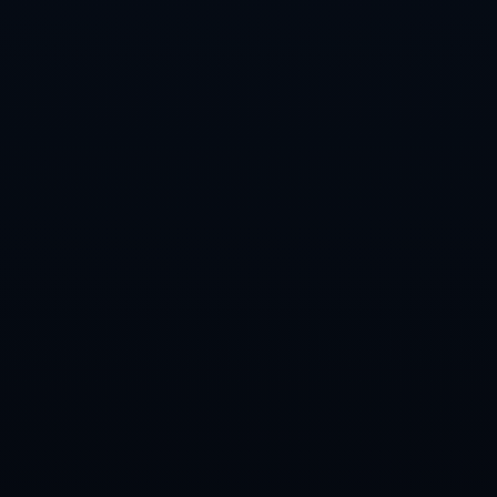
了这一战略的成功。
据媒体报道，蒯纪闻已参与一线队的训练，并在与其他资深球员的对
抗中表现稳定。本赛季或许会是他职业生涯的新起点，而他的具体角
色定位也成为外界的关注热点。从**技术特性**来看，蒯纪闻能够胜
任前锋、边锋，甚至是**伪9号位**，他灵活多样的场上定位将为海港
队提供新的攻击选择。
结合此前案例分析，诸如武磊、严鼎皓等人在年轻时晋升一线队并早
早爆发，成为中超球队的**关键球员**。而蒯纪闻在国青时期积累的
比赛经验及出色的身体条件，可能会让他在中超迅速占据一席之地。
### **关键字：天赋与潜力并存的未来之星**
无论从青训背景还是个人能力来看，蒯纪闻具备成为下一代中国足球
“旗帜性人物”的潜力。他的出现，不仅让人们联想到近年来中国青训
体系的改变，也给更多潜力球员带来信心。尤其是在国青6名新星中，
他的高光表现成为了众人议论的焦点。
尽管晋升职业一线队只是第一步，蒯纪闻需要在更加激烈的职业联赛
中保持冷静与持续进步。届时，他的训练态度、心理建设以及伤病问
题都将成为挑战。不过可以肯定的是，他的未来充满光明。
### **结语展望**
当我们谈论蒯纪闻时，不仅仅是在讨论一名年轻球员，而是在探讨**