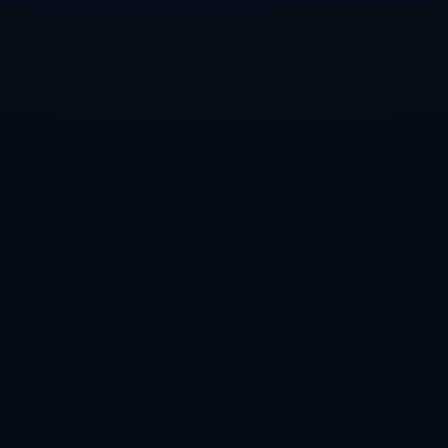
蒯纪闻虽然起初名声不显，但凭借自身在场上的出色表现和刻苦训
练，他迅速闯入球迷的视野。据了解，蒯纪闻从小便对足球展现出极
高天赋。不论在校园联赛还是地方青训队，他的技术特点都非常突出
——左右脚均衡的控球能力、冷静高效的临门一脚以及精准的长传调
度，都是其技战术能力的亮点。
2022年，蒯纪闻成功入选中国国青队，随后在一系列国际友谊赛中崭
露头角。他多次成为球队关键角色，频频在对手严密防守中找到破门
良机，甚至凭借一场比赛“梅开二度”一举赢得外界广泛关注。这位**
身高178cm的全能前锋**，展现了非常成熟的心理素质与比赛理解
力，成为国青阵中的得分尖刀。
### **晋升上海海港一线队，开启职级新篇章**
就在最近，上海海港队官方宣布，今年将正式提拔蒯纪闻进入一线
队。这一消息让中国足球圈备受鼓舞。作为中超顶级强队之一，上海
海港队近年来注重年轻球员的培养与成长，而蒯纪闻的晋升恰恰印证