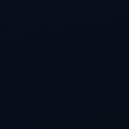
鲁瓦则成为拦截对手攻势的“大闸”。沃尔夫斯
。