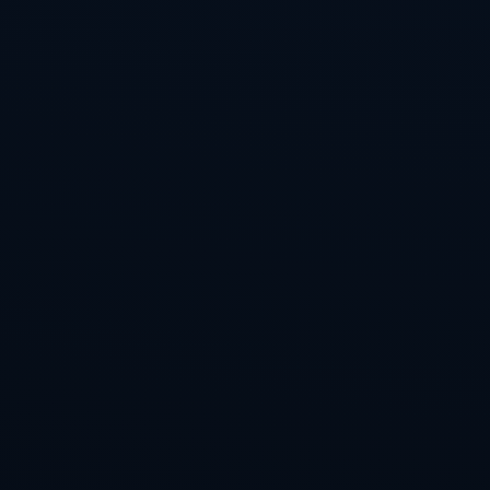
事实上，进攻端的新援菲利普在本赛季加盟后
堡看似平静的胜利背后，是一支正在稳步崛起