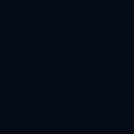
个区域，这种无死角的发挥实际上是对滄州雄獅最大的威胁。同时，
他的传球成功率在比赛中高达86%，数据显示其参与了本场比赛中
75%的关键进攻。