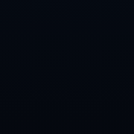
这种多维度的球员能力值得滄州雄獅深思怎样针对性防守。而这场胜
利也说明了，当一支球队拥有一个状态出色的战术核心时，会对胜负
产生毁灭性影响。
---
**关键词**：中超、梅州客家、滄州雄獅、科索维奇、尹鸿博
四九寒天伊始全国气温反向回升 大部地区雨雪难觅天干物燥.