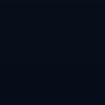
在复盘分析中可以发现，滄州雄獅的中场控制力较为薄弱，他们的球
员难以阻止科索维奇这样的中场核心球员发挥。这也造成球队整体过
于被动，仅能依靠零星反击寻找机会。
---
### **案例分析：科索维奇的核心作用**
科索维奇这名球员在本赛季逐渐展现出了多面性。在梅州客家，**他
不仅身兼进攻组织核心角色，更通过实际行动证明了自己在关键时刻
的终结能力**。从他的跑动热图来看，科索维奇几乎覆盖了前场每一