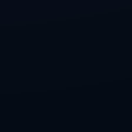
领袖气质，成为防线上的主心骨。他与**马尔
为球队提供了强大的边路推进能力，这位摩洛哥