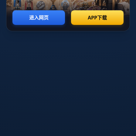
2026-05-26T18:33:08+08:00
**