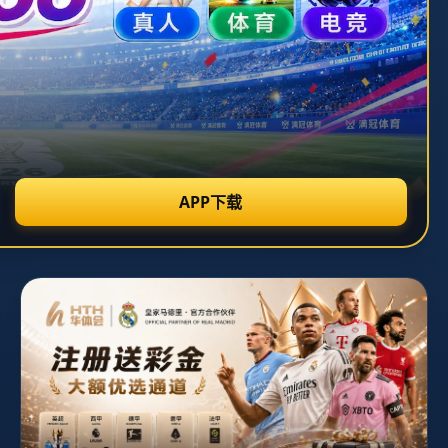
1／22賽季歐冠聯賽巴黎聖日耳曼陣