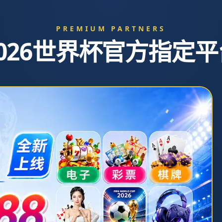
首页
关于我们
产品中心
新闻中心
联系方式