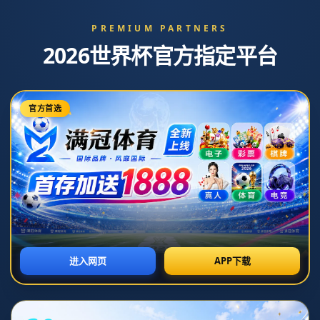
足球賽場上烏龍球的判定規則.
2026-05-26T18:33:08+08:00