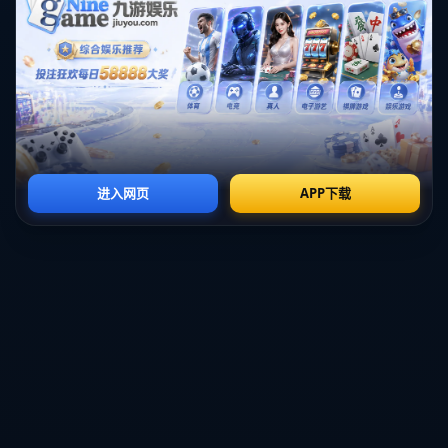
与精彩。*