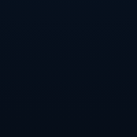
？答案可不仅仅是因为疫情防控要求严格。**关键词：赛
便利。首先，与中国的大部分城市相比，沙迦拥有较为