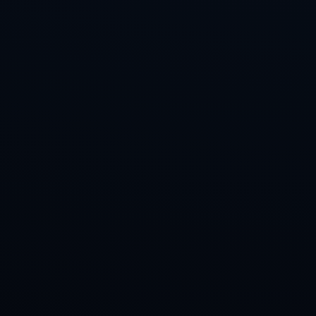
事中打下了坚实的基础。
西甲第31輪巴塞羅那5-2赫塔菲 梅西兩射一傳
4战3胜，火箭再超湖人升第4！阿门暴走格林4场
友情链接
pg电子下载