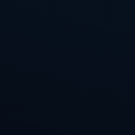
球迷们可能好奇，为什么选择将比赛移至沙迦
化氛围都为中国队的准备和发挥提供了极大的