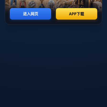
2026-05-26T18:33:08+08:00
足球队得以将主场比赛移至阿联酋沙迦进行，这一决策在
点之后，部分球迷更是将沙迦称为“国足福地”。那么，