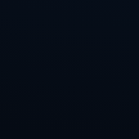
此外，阿联酋的欢呼声和支持声经常被认为可
**过往记录的显著影响**
沙迦之所以被称为“国足福地”，并不是没有
的经历无疑增加了球队以及球迷对这一场地的
从容不迫地应对压力。
**媒体的积极营造**
在国际赛事中，舆论和媒体的作用常常不容小
词：媒体宣传**，积极的媒体报道已经为赛
**球员们的真情实感**
通过采访得知，很多国足队员也表示，沙迦这
键词：球员感受**。一位队员曾透露：“每
**实例分析：沙迦的比赛战绩**
具体分析，过去几年中在沙迦进行的几场世预
实例**。例如，在某场对阵叙利亚的比赛中
综上所述，40强赛的易地早有规划，沙迦成