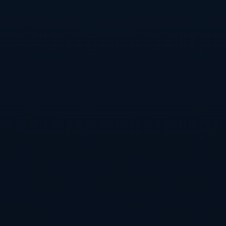
当地的足球狂欢。**
另一个不容忽视的关键点，是俱乐部对粉丝情感连接的深挖。现场的
一些互动环节，例如签名活动、到粉丝区域的亲密交流等，不仅拉近
了明星与球迷之间的距离，也让大批在场者感受到被重视的待遇。例
如，内马尔亲自与一名坐轮椅的年轻粉丝互动，这一举动立刻刷屏社
交媒体，成为这次活动的感人瞬间。
---
### **可借鉴案例：国际足球俱乐部“亚洲圈粉”的成功模式**