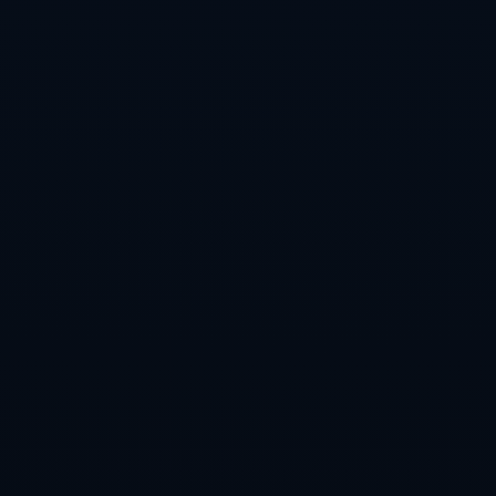
**。
例如，曼联近年通过中国行不断巩固其全球球迷基础，皇马则通过日
本的系列友谊赛活动打开了新天地。而巴黎圣日耳曼选择在日本发
力，背后深层次的考量则显而易见：日本足球发展势头迅猛，加之举
办过世界杯，其球迷文化相当成熟。通过此次活动，PSG 成功抓住了
日本市场的文化机遇。而这不仅仅是一次友好的互动，更可能为俱乐
部未来的商业拓展铺路。
---
### **足球海外扩展背后的深远意义**