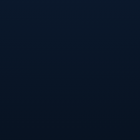
---
### **球员阵容魅力拉动粉丝基础**
之所以能够吸引如此庞大的球迷群体，离不开巴黎圣日耳曼的*明星效
应*。本次随队前来的队员包括世界级球星姆巴佩、内马尔以及备受关
注的新晋球员。**超级巨星和新星的组合让球迷们热情高涨，掀起了