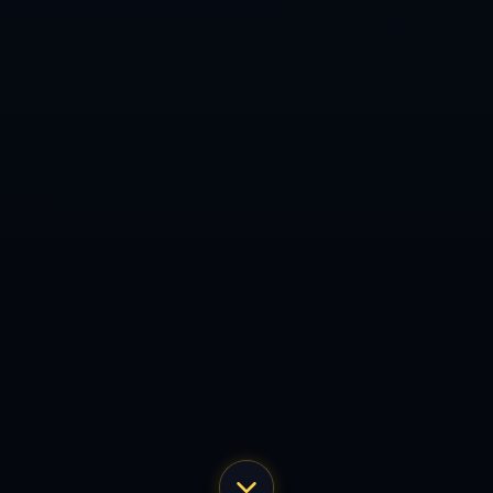
社交网络实时参与，进一步将 PSG 的全球影响力推向新高。
在谈到足球如何作为文化传播的桥梁时，一些经济学家指出，*体育赛
事已经成为城市宣传与文化交流的重要工具。巴黎圣日耳曼的日本
行，不仅仅是一次商业宣传，更深刻地表现了现代体育的开放性与包
容性。*
如此看来，绿茵场上的激情，不仅书写着比赛的辉煌，也在球迷的掌
声与欢呼间讲述着文化交融的故事。而我们不难预测，本次巴黎圣日
耳曼的成功尝试，将为更多俱乐部的全球布局提供参考模板。
官方：陈哲宣新赛季继续为石家庄功夫效力.
外媒：紐卡欲請馬爾蒂尼接任體育總監，阿什沃斯將投身曼聯.
友情链接
栏目导航
联系我们