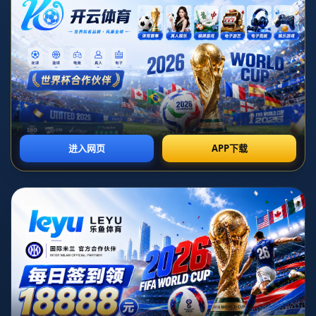
**CBA：客场取胜 浙江稠州102-87广东男篮**
在CBA联赛历史中，浙江稠州与广东男篮交手的比赛总是焦点十足。
两支具有顶级实力的队伍，碰撞总能带来无数精彩瞬间。而本场比
赛，**浙江稠州客场102-87完胜广东男篮**，更是展现了不俗的竞技
状态，令人眼前一亮。比赛中，浙江稠州众多球员表现出色，无论在
攻防两端还是心理调整方面，都堪称“教科书级”发挥。
### 浙江稠州：整体实力全面爆发
在这场对决中，浙江稠州的表现堪称完美。**主力球员陆文博与外援
多兰德**均发挥出了超强的统治力，成为球队获胜的绝对关键人物。
开场之后，稠州男篮便凭借**快节奏的攻防转换与精准的外线投射
**，迅速拉开分差。上半场结束时，他们便建立起了两位数的领先优
势，为胜利奠定了良好的基础。
更值得注意的是，稠州男篮在整体配合和板凳深度上全面压制对手。
他们通过合理的人员轮换，使球队得以保持高效的对抗强度，同时也
将失误数控制在了可接受的范围内。**特别是在防守端，稠州队展现
出的紧逼能力和篮板争夺意识**，显著遏制了广东队的核心球员赵睿
和外援马尚的发挥。
### 广东男篮：核心球员低迷，团队表现失衡