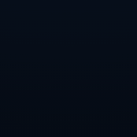
### 案例分析：曼城過往的榮譽記錄與紀念文化
事實上，這並非曼城首次以創造性的方式向球員或隊長表達感激之
情。例如，為紀念隊史傳奇射手塞爾吉奧·阿圭羅（Sergio Agüero），
曼城曾專門為其設立了一座青銅雕像。這座雕像被永久擺放於阿提哈
德球場前，象徵著他為曼城帶來首座英超冠軍的紀念時刻。