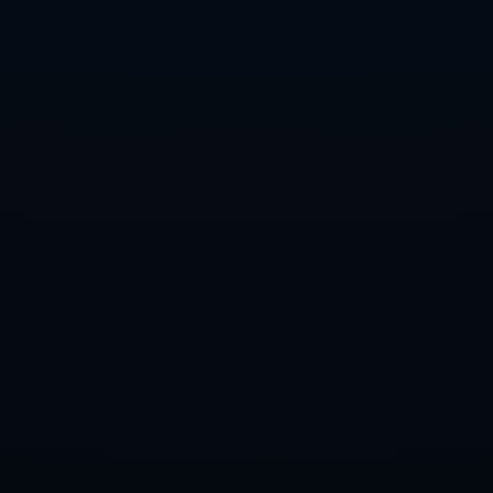
相較於阿圭羅的雕像，京多安的馬賽克紀念牌匾雖然規模較小，但其
內涵卻同樣深遠。這樣的紀念方式不僅是球員個人成就的永恒見證，
也進一步拉近了俱樂部與球迷之間的距離。
## 回顧京多安的曼城時光
在他效力曼城的七年中，京多安幫助球隊拿下了5次英超冠軍、2次足
總盃冠軍及多座英聯賽盃榮譽，並為2022/23賽季的歐冠捧盃立下汗馬
功勞。尤其是在他出任隊長後，他用沉穩的領導力和無私的奉獻精
神，成為了更衣室內不可或缺的主心骨。
**“馬賽克牌匾不僅是為京多安而設，也是為曼城輝煌時代留下見
證，”俱樂部負責人表示，“他的拼搏精神將永遠啟發後人。”**
通過設置紀念牌匾，曼城用行動再一次證實了他們對卓越球員的無限
敬意。而京多安的名字，將繼續被鐫刻在曼城足球俱樂部的輝煌篇章
中。
孔帕尼：拜仁和曼城更衣室没有太大区别，我知道球员想要什么.
12支直接晋级球队全部产生 亚洲杯正赛仍剩4名额.
友情链接