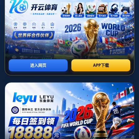
# 紀念球員的傑出貢獻 曼城為京多安設立馬賽克紀念牌匾
**曼城足球俱樂部**一直以來都以其獨特的方式向退役或轉會的球員
們表示感激和敬意，而最近他們再次用行動證明了這一點。為了紀念
隊長伊爾卡伊·京多安（Ilkay Gündoğan）的卓越貢獻，曼城特意在球
隊訓練基地設立了以他名字命名的**馬賽克紀念牌匾**。這一舉動不
僅展示了俱樂部對球員的尊重，更讓京多安對球隊歷史的影響深入人
心。
## 京多安對曼城的傑出貢獻
作為一名中場核心，京多安自2016年從多特蒙德加盟曼城以來，便成
為了球隊不可或缺的一環。他不僅是技術精湛、戰術意識出色的球
員，更是一位卓越的領袖人物。在過去幾個賽季中，他**多次在關鍵
比賽中挺身而出**，為球隊贏得了重要勝利。例如，在2022/23賽季英
格蘭足總盃決賽中，京多安僅用數十秒便攻入世界波，助曼城擊敗曼
聯奪冠，實現瞩目的“**三冠王**”壯舉。
此外，京多安在場上的穩定表現也為敗仗中的曼城帶來了決心與希
望。他的專業態度、永不放棄的精神，以及對球隊的忠誠，讓他贏得
了無數球迷的喜愛和尊重。
## 馬賽克紀念牌匾的象徵意義