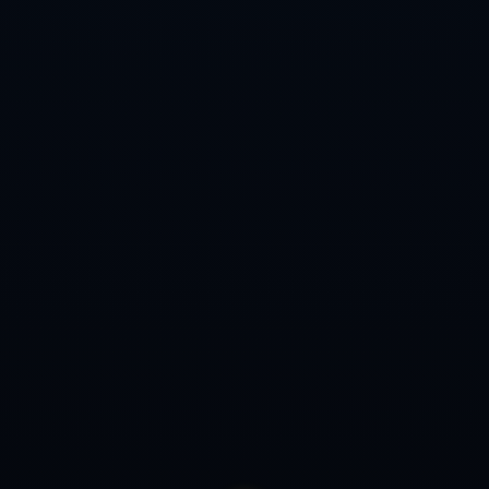
与此同时，张帅在中网的持续发力不仅激励了年轻一辈的中国网球选
手，也吸引了更多人关注并参与到这一项运动中来。例如，她的良好
形象和比赛体育精神，激励了年轻选手如郑洁、彭帅等继续奋斗，创
建属于自己的辉煌。
综上所述，**中网作为张帅的福地，不仅是她展示网球技艺的舞台，
更是她实现个人梦想和社会价值的重要途径。**这种热爱与责任感，
正是体育精神的真正体现。中网之于张帅，正如法网之于纳达尔，是
她继续向世界展示自我的起点。
英超｜曼城主場3：1反勝車路士.
騎士再奏凱歌 米切爾準三雙領銜勝殘陣76人迎13連勝.
友情链接
栏目导航
联系我们