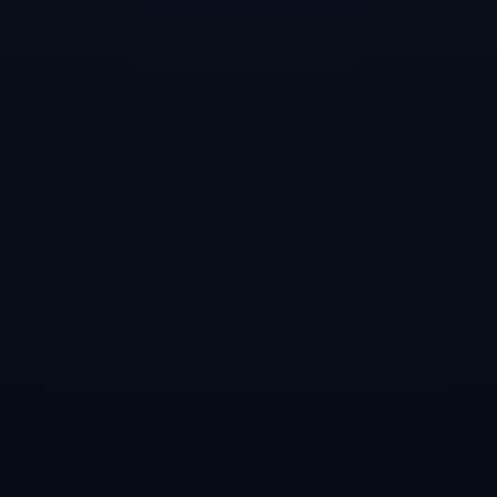
首先，我们关注一下**约旦国家队**。多年来，约旦足球经历了显著
的成长。尽管在亚洲杯历史上，约旦战绩并非最为辉煌，但近年来，
他们凭借坚韧的对抗能力和良好的团队协作，逐渐成为亚洲足坛不可
忽视的一支力量。在小组赛与淘汰赛中，约旦球员展现出了过硬的心
理素质和技术水平，多次在关键比赛中获得佳绩。
相较之下，**韩国队**在亚洲一直保持着传统强队的地位。拥有丰富
的国际赛事经验和坚实的后备力量，使得韩国在历届亚洲杯中往往能
够走得更远。特别是在2022年卡塔尔世界杯后的稳定表现，使他们在
本次亚洲杯上士气高昂，期待能够再度捧杯。
**比赛战术与关键球员**
比赛开始后，韩国队凭借良好的控球能力迅速占据场上优势。他们使
用经典的**4-3-3阵型**，主打边路进攻，寻找机会突破约旦防线。韩
国的锋线球员，尤其是孙兴慜，以出色的速度与精准的射门能力，不
断威胁着约旦防线。他在本场比赛中的表现无疑是韩国致胜的关键。
约旦，则采取了更加**稳健的防守反击策略**。球队核心穆萨·塔马里
利用他的灵巧与体力，在中场积极组织反击。当韩国队全力进攻时，
塔马里成为了约旦阵中的一大亮点，他在几次关键回合中能够精准地
运送球权，寻找反击机会。