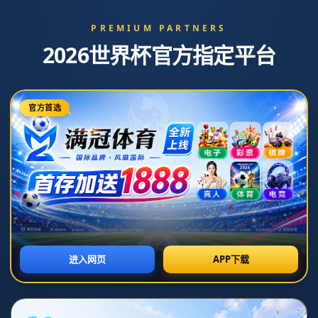
2023卡塔爾亞洲杯半決賽：約旦對陣韓國，戰況一覽！.
2026-05-26T18:33:08+08:00