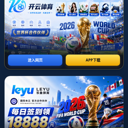
**2023卡塔尔亚洲杯半决赛：约旦对阵韩国，战况一览！**
在2023年的卡塔尔亚洲杯中，众多实力强劲的国家队齐聚一堂，为亚
洲足坛的最高荣誉展开激烈角逐。**本届亚洲杯半决赛，约旦**与**
韩国的对决**无疑是备受期待的一场焦点战。本文将为您详细解读这
场赛事，看两队如何在球场上展开一场智勇对决。
**两队背景与实力分析**