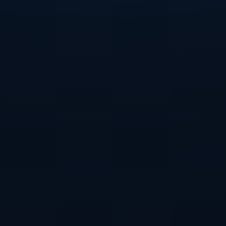
**球队状态对比**