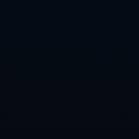
阿森西奥的续约同样具备类似的魅力，若能顺利实施，预计将为俱乐
部带来比上述案例更为丰富的潜力回报。
综上所述，阿森西奥的潜力与表现很大可能促使皇马最终敲定这份长
期合同。而这不仅是对个体才华的重视，更是对球队未来布局的精明
决策。这份潜在的续约协议可能不仅造福于俱乐部的财务收益，更可
能重新塑造西甲乃至整个欧洲足球的竞争格局。