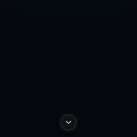
皮奧利：這場敗仗著實心疼，太多低級錯誤出現了.
每体：内马尔进入巴萨视野，他可能在夏天免费加盟.
友情链接
栏目导航
联系我们
Copyright 2024
PG电子 - PG电子官方网站- PG电子官网入口
All
Rights by
pg电子下载