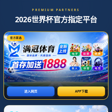
西媒：阿森西奥违约金5000万，皇马准备赛季结束后与他续
约5年.