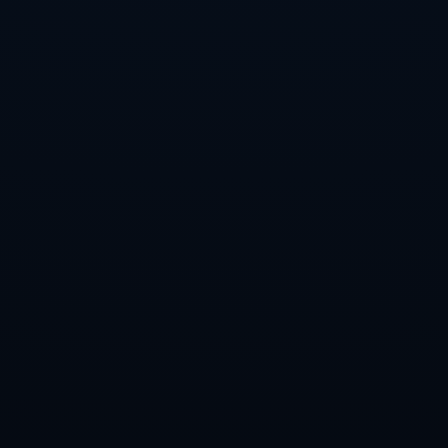
色撲救和穩定表現使其成為隊伍後防線上的堅實保障。據估計，他的
市場價值高達**3500萬歐元**。這對於一名門將來說，是一個相當可
觀的數字，更彰顯出他的實力和價值。
後防線上，眾多天才選手雲集。這些球員大多從青訓營中脫穎而出，
並迅速在德國轉會市場中確立了自己的地位。一位來自萊比錫RB的年
輕中衛成為了關注的焦點，他的市場價值達到**4000萬歐元**，年紀
輕輕卻以穩定的發揮和無畏的拼搏贏得了眾多球迷的喜愛。
中場位置上，可謂群星閃耀。這裡雲集了多位技術嫻熟、創造力出眾
的球員。憑藉精湛的技藝和出色的洞察力，這些球員不僅為球隊帶來
了寶貴的進球和助攻，更成為了德國轉會市場競相追逐的對象。特別
是多特蒙德的一位中場核心，他的身價已經突破了**5000萬歐元**，
備受豪門青睞。
前鋒線則是火力全開。這些頂尖射手擁有無與倫比的速度與力量，無
論是在禁區內外都能展示出驚人的得分能力。來自拜仁的明星射手以
6000萬歐元的價值登上最高峰，他憑藉敏銳的門前嗅覺和非凡的進球
效率成為當之無愧的焦點。
這份德國轉會市場最貴11人名單，不僅展示了球員們的個人能力與市
場價值，更反映了球隊對於未來的期望與投入。**在當今這個競爭激
烈的環境中，能夠列入此列的球員不僅需要具備出色的球技，還需在