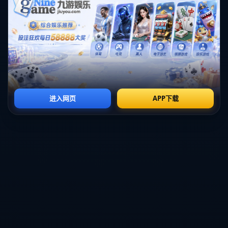
首先，**德國轉會市場**作為歐洲五大聯賽之一，其活躍程度不容小
覷。來自世界各地的球員在這裡聚集，希望在強手如林的比拼中脫穎
而出。特別是在這份最貴11人陣容中，能夠入選的球員不僅價值得到
了市場的認可，且大多數都是在本賽季表現優異的球星。
在陣容的門將位置上，拜仁慕尼黑的主力門將手握此一殊榮。他的出