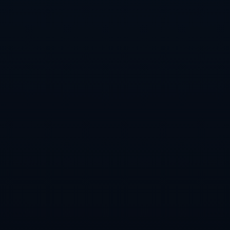
下降，中国混双另一个组合“邓谢配”势如破竹，成为羽坛
是稳健且令人印象深刻的成绩。
外竞争力*，逐渐成为中国混双的又一扛旗者。谈及他们的
汰亚洲劲敌、日本选手渡边勇大和东野有纱组合；同时，在
上的更多突破。
，中国混双如今面临来自各国选手的强力挑战。老牌劲旅如
出不少潜力新星。
配”等新生代树立了一座前所未有的高峰。在技战术素养上
羽坛更加强调体能与速度的需求。