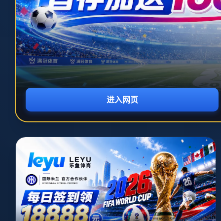
羽毛球｜奧運混