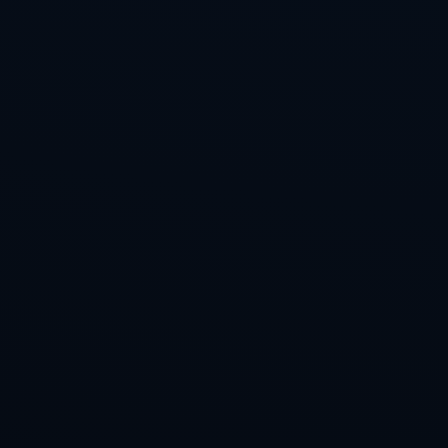
随着黄雅琼的退出以及“雅思组合”影响力的
前十到如今稳居**世界排名第4**，这无疑
*“邓谢配”凭借默契的战术配合和强悍的对
2023年的丹麦公开赛上，“邓谢配”一举淘
绩，加上年轻的优势，预示着未来在国际赛场
---
### **新老交替的阵痛：高度与差距并存**
尽管“邓谢配”的崛起令人兴奋，但不可否认
侑玎依然保持强劲；而印尼、马来西亚则涌现
与此同时，“雅思组合”的高峰表现也为“邓谢
力，并继续精进防守和封网技术，以适应现代