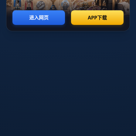
2026-05-26T18:33:08+08:00
队 邓谢配升世界第4，谁将扛起中国混双大旗？**
而在混双项目上，中国更是长期保持领先地位。其中，**
羽坛的消息传来：**奥运会混双金牌得主黄雅琼正式宣布
”）成功升至世界排名第4。这场中国混双新老交替的动态