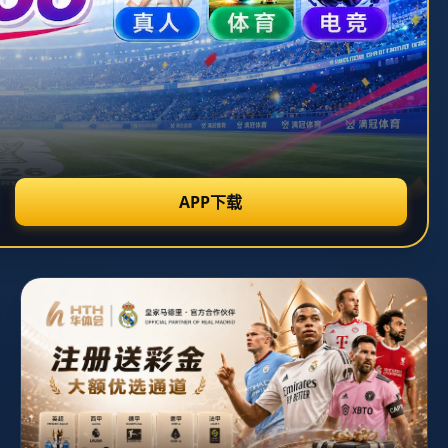
雙金牌得主黃雅瓊退出國家隊 鄧