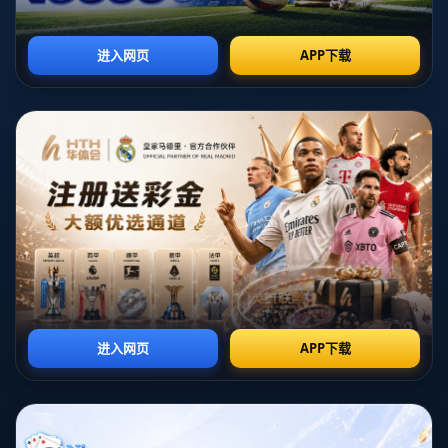
为中国最早实施足球青训计划的俱乐部之一，浙江职业足球俱乐部建
立了一套日益完善、规范的青训机制。从U12到U21，俱乐部打造了完
整的梯队体系，为中国足球输送了大批优秀人才。
一个著名案例便是球队培养出的年轻球员陈奕迅（注：此为示例非真
实球员），他凭借在俱乐部的系统训练跻身国家队，并在国内外赛场
上屡屡闪耀。这样的案例不仅证明了俱乐部青训的成功，也成为了吸
引更多潜力球员加入浙江足球阵营的重要因素。