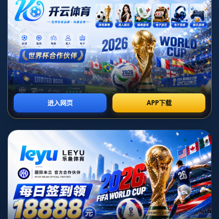
# 浙江职业足球俱乐部介绍
近年来，中国足球产业迅猛发展，各地职业足球俱乐部如雨后春笋般
涌现，而作为中国经济名省之一的浙江，也依托其深厚的体育底蕴和
经济实力，涌现了以浙江职业足球俱乐部为代表的优秀球队。今天，
我们将详细揭秘这支历史悠久而又充满潜力的球队，从其发展历程到
竞技成绩，全方位解读其背后的成功密码。
## **深耕浙江，承载地方足球梦想**
作为浙江足球的代表，浙江职业足球俱乐部（原浙江绿城足球俱乐
部）自成立以来已走过二十多年的风风雨雨。成立于1998年的该俱乐
部，以“培养本土球员、打造浙江足球品牌”为核心理念，多年来致力
于推动浙江乃至全国足球事业的发展。俱乐部不仅仅是浙江足球的一
面旗帜，更为热爱足球的年轻人提供了广阔的平台和发展机会。
值得一提的是，在职业化初期，俱乐部曾面临与其他省级俱乐部如山
东鲁能、广州恒大等队伍的激烈竞争。然而，在困难时期，浙江职业
足球俱乐部始终坚守脚踏实地、从基层培养球员的**可持续发展策略
**，这让他们在中国足球版图中独树一帜。
## **青训体系：中国足球的新苗圃**
提到浙江职业足球俱乐部，不得不谈其令人称道的**青训体系**。作