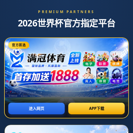
浙江職業足球俱樂部介紹.
2026-05-26T18:33:08+08:00