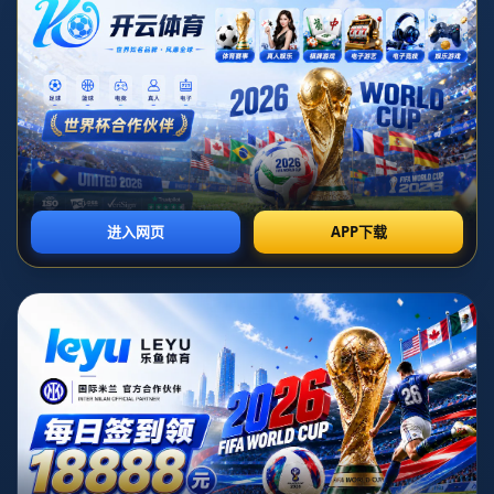
在最近的德甲第5轮比赛中，多特蒙德以**3-0的比分**大胜沙尔克，
再次向世人展示了他们雄厚的实力。此次比赛不仅延续了多特蒙德的
优良传统，更为球队未来的征程奠定了坚实的基础。本文将深入探讨
这场比赛的关键因素，以及为什么胡梅尔斯的表现能够成为比赛的亮
点。
**精彩前言：多特蒙德的完胜**
在德甲的赛场上，多特蒙德与沙尔克的对决一直备受瞩目。这场鲁尔
区德比在两队粉丝心中都有着不同寻常的意义。本场比赛中，**多特
蒙德以3-0的完美表现**击败了沙尔克，尤其是胡梅尔斯的出色表现让
人印象深刻。
**实力展现：多特蒙德全面压制**