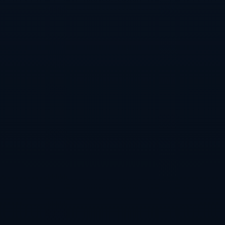
作为多特蒙德的后防中坚，**胡梅尔斯在本场比赛中的表现无疑是最
为出色的**。他不仅通过精准的防守阻挡了沙尔克的多次反攻，还在
定位球战术中取得了进球。案例分析显示，胡梅尔斯的成功在于他总
能判断出对方的配合意图，并以迅速的反应化解危机。此外，他也是
多特蒙德后场组织攻击的核心，通过他细腻的控球技术，多特蒙德得