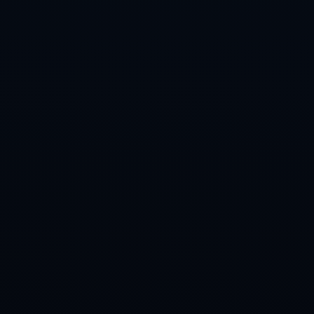
总体来说，多特蒙德与沙尔克的比赛展现了一支优秀球队全方位的实
力，而胡梅尔斯以其独特的比赛风格和关键的发挥成为了本场比赛当