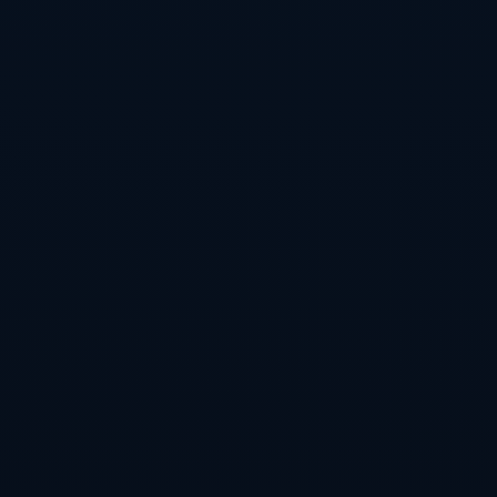
化，成功地保持了领先优势。
**训练与准备：成功背后的努力**