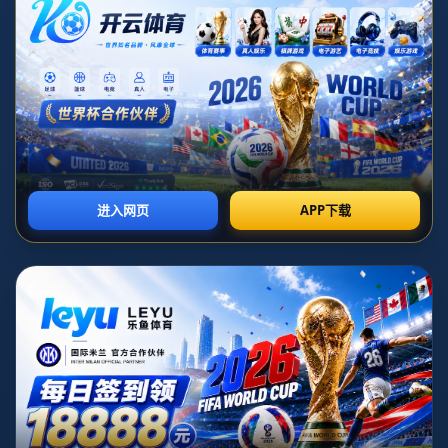
**孙颖莎3-0取胜 晋级乒乓球亚洲杯16强：一场完美的竞技表现**
在刚刚结束的乒乓球亚洲杯比赛中，中国选手孙颖莎以**3-0**的出色
表现晋级16强，成为本届比赛的亮点之一。这场胜利不仅展示了她超
凡的竞技状态，也再次证明了她在国际乒乓球舞台上的统治力。孙颖
莎的胜利不仅是一场简单的比赛，更是一场令人印象深刻的**竞技艺
术展示**，为她的职业生涯增添了又一个亮眼的篇章。
**绝佳技术：孙颖莎的风格与优势**
在本场比赛中，孙颖莎发扬了其一贯的快速进攻风格。这一风格的特
点在于**迅猛的节奏**和**精准的击球**，使对手几乎无还手之力。
她通过变幻莫测的球路和精准的落点，彻底打乱了对手的战术部署。
孙颖莎的关键优势还在于她**稳定的心理素质**。无论是在领先还是
落后时，她都能保持冷静，使出最合适的技战术，将每一次机会化为
得分。这样的心理优势在竞争激烈的国际赛场上尤为重要。
**对手的无奈：强敌的挑战与应对**