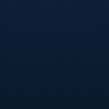
尽管孙颖莎对阵的选手在赛前被认为是极具竞争力的劲敌，但她所展
示出来的**综合实力**使得对手几乎没有招架之功。开局阶段，对手
试图通过调整节奏来打乱孙颖莎的进攻，但都被其敏捷的脚步和精准
的回球化解。