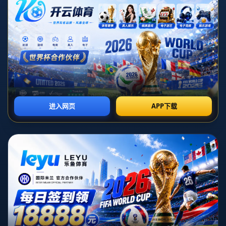
**RB萊比錫創轉會紀錄簽下奧蓬達！這一歷史性交易的背後**
在德甲足壇，一個震撼的消息打破了夏季轉會窗口的沉寂——RB萊比
錫以創紀錄的價格成功簽下年輕前鋒羅倫佐·奧蓬達。此交易不僅是
RB萊比錫俱樂部歷史上的一個重要里程碑，也反映出球隊立志優化攻
擊陣容的堅定決心。
**奧蓬達：年輕有為的天才**
羅倫佐·奧蓬達，這位來自比利時的足球新星，在過去的幾個賽季中，
以他卓越的速度和精湛的射術令歐洲多家頂級球隊垂涎。**奧蓬達的
加盟不僅僅是因為他的潛力和天賦，更重要的是他的職業態度和不懈
努力，這使他成為萊比錫未來戰略規劃中不可或缺的一部分**。這次
轉會，在提升他個人職業生涯的同時，也為萊比錫新增了一位在比賽
中能夠扭轉乾坤的關鍵球員。