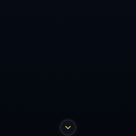
錄無疑會激勵其他球會重新評估他們的轉會策略**。這種影響可能促
使整個市場在評估球員價值的方式上產生新的變動。
總的來看，這次交易對於RB萊比錫及奧蓬達本人都具有深遠的影響。
未來幾年，他們的表現將不僅影響隊伍在聯賽中的排名，還將對轉會
市場的發展模式與價值評估產生不可忽視的影響。奧蓬達的到來，不
僅滿足了萊比錫對於進攻力的需求，也為其他年輕球員提供了一個職
業生涯的成功範例。
重磅福利！免费乘车！还能0元见到郑钦文！.
乌克兰危机实质性讨论何时开始？专家称时机尚未成熟！.
友情链接
栏目导航
联系我们
Copyright 2024
PG电子 - PG电子官方网站- PG电子官网入口
All