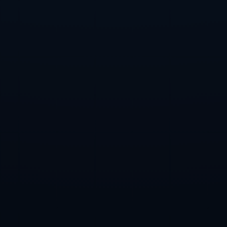
**RB萊比錫的戰略雄心**
在更宏觀的層面上，這次簽約展現了RB萊比錫對於在德甲、甚至歐洲
賽場上挑戰更高榮譽的雄心壯志。RB萊比錫一直致力於提高球隊的競
爭力，而在轉會市場上，像奧蓬達這樣的高潛力球員無疑是最佳的選
擇。
此外，萊比錫專注於**年輕球員的培養與快速進步**，奧蓬達的到來
更進一步彰顯了此意圖。這筆交易不僅突破了轉會費的紀錄，也將成
為球隊歷史上最受關注的簽約之一。
**同類案例：年輕天才的春天**
看看其他俱樂部的相似策略，我們不難發現，近年來，多特蒙德、阿
森納等俱樂部也紛紛加強對年輕有潛質球員的挖掘和簽約。這些俱樂
部的實踐證明，投資年輕球員不僅能帶來即時的競技提升，更能在未
來獲得經濟上的回報。RB萊比錫此次簽約奧蓬達，正是這一策略在其
俱樂部中的具體體現。
**轉會對比與市場影響**
此次簽約的重要性在於，它不僅限於一個俱樂部的歷史性時刻，還影
響著整個歐洲足壇的轉會市場。奧蓬達的加盟和**他所打破的轉會紀