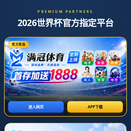
大馬丁：國家隊榮譽方面還差奧運金牌，期待國家隊百場記
錄.