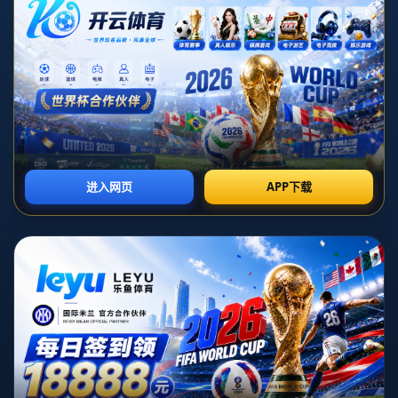
2026-05-26T18:33:08+08:00
**大馬丁：追求奧運金牌與國家隊百場榮譽的雙重目標**
在體壇，有些名字熠熠生輝，讓人一聽起來就能聯想到勇氣、汗水和
不懈的追求。"大馬丁"便是這樣一個名字。他在國家隊的表現堪稱亮
眼，但在榮譽室中，唯一缺席的便是那奧運金牌。此時，他距離國家
隊百場記錄的實現也越來越近。本文將深入探討大馬丁對於這兩大目
標的渴望，以及他在通往巔峰的道路上所經歷的挑戰。
**奧運金牌：體壇的最高榮譽**
對於每一位運動員來說，奧運金牌無疑是他們職業生涯中的一顆璀璨
明珠。大馬丁在其職業生涯中，獲得了眾多國內和國際賽事的重要獎
項，但奧運金牌始終是他心中最渴望的榮譽之一。奧運會不僅僅是對
個人實力的考驗，更是對團隊合作與意志力的終極檢驗。
以往一位優秀運動員典範為例，著名的籃球巨星科比·布萊恩特，儘管
他在NBA的成就無人能及，但直到他贏得了奧運金牌，他才感慨地
說，他的生涯真正圓滿了。如此，奧運金牌對運動員的吸引力不言而
喻。
**國家隊百場：成就的見證**
除了奧運金牌，大馬丁對於國家隊百場記錄的渴望同樣強烈。這不僅