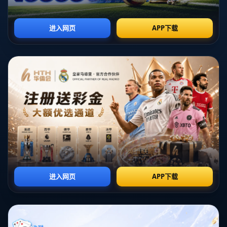
僅是一個數字，而是他對國家付出的點滴努力和默默奉獻的堅持。每
一場比賽都是一次成長，都是歷史的寫照。
現實中，有許多運動員達到了百場甚至更多的紀錄，如知名的足球運
動員波爾·馬爾蒂尼，他的國家隊出場紀錄便是對他職業生涯的最好總
結。這樣的紀錄是給予運動員最有力的肯定和敬意，是他們對國家和
球迷交出的完美答卷。
**挑戰與機遇並存**
追逐奧運金牌和國家隊百場記錄，都是對大馬丁實力的考驗。在這條
漫長的道路上，他不僅要面對來自其他世界頂級選手的競爭，還要不
時應對傷病和狀態波動等不確定因素的挑戰。然而，每一次的挑戰也
都是一次新的機遇。成為全球頂尖運動員的心路歷程往往充滿了坎坷
與變數，但對於大馬丁來說，這更是他寫下輝煌篇章的絕佳時機。