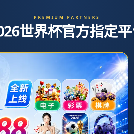
首页
关于我们
产品中心
新闻中心
联系方式