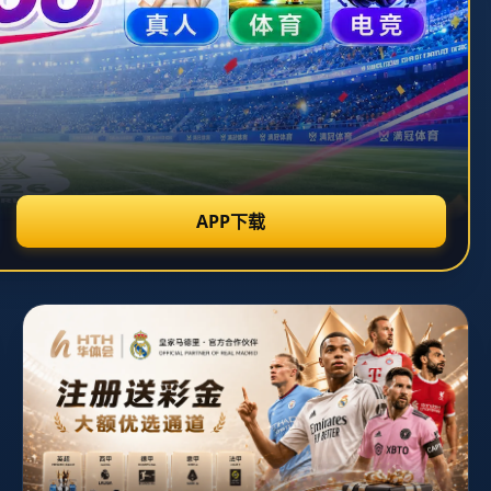
[英超]布伦特福德与埃弗顿握手言和