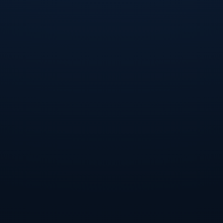
出色**。尽管两队都有数次**绝佳的进攻机会**，但门将
守策略，以及布伦特福德的快速反击战术，使得这场比
在多个方面势均力敌。布伦特福德全场共完成了**15次射
率方面，布伦特福德占据了**55%的控球权**，略微领先于埃
平，更是战术上的棋逢对手。据布伦特福德的战术分析师表示
弗顿则需在**防线压上**和**转换速度**上继续优化