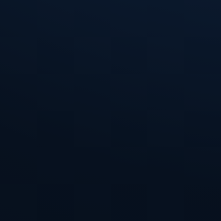
同样值得一提的是，两队的防守表现都颇为**
分始终未能再次改写。埃弗顿的继续紧逼式防
**数据说话**
从技术统计来看，这场比赛布伦特福德和埃弗顿
**18次射门**，其中**射正6次**。控球
赛的激烈程度和竞争的白热化。
**战术分析与展望**
布伦特福德和埃弗顿的平局不仅是比分上的持
控制**方面做更多文章，以提高进攻效率。而埃