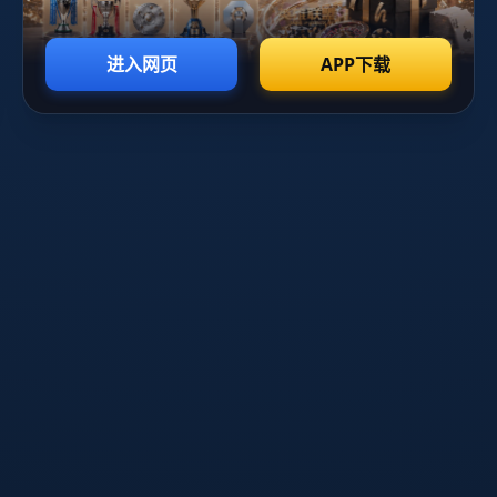
2026-05-26T18:33:08+08:00
展的新阶段**
数以万计的用户提供了便捷的求助渠道。然而，这个领域
台正在迈入一个更加健康、规范的发展新阶段。那么，
络服务平台健康发展的首要推动力。国家相关部门在过去几
金使用的透明度，要求平台必须对发布筹款信息的真实
了一道坚实的信任桥梁。
入也为求助平台的发展提供了强有力的支持。区块链以其不
技术应用于资金管理，使得每一笔捐款的流向都可被追
了平台的规范化发展。在求助平台上，用户不仅仅是资金的
核和反馈的作用也在增强。这种交互方式，使得虚假信