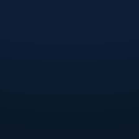
台的正面作用。例如，有一个名为“小红帽”的项目，通过
况的监督下，每一笔善款都得到了合理的使用。这不仅