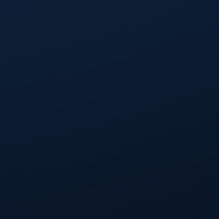
个人求助网络服务平台为困难儿童筹集医疗费
成功地帮助了多名困境中的孩子，也为其他平台