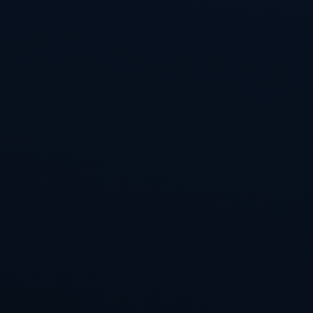
总的来说，个人求助网络服务平台正在逐步进
与。这种多方协作的模式，无疑为这个领域的
更多有需要的人带来希望。