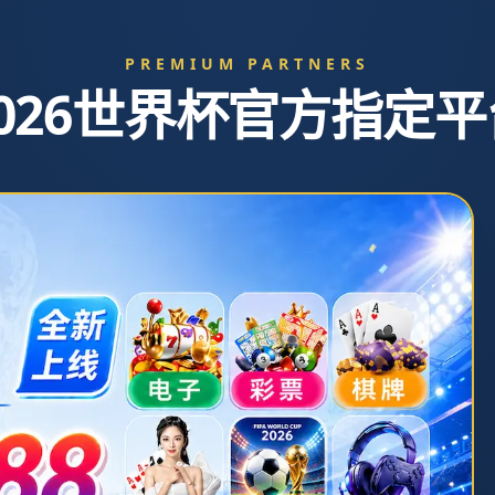
首页
关于我们
产品中心
新闻中心
联系方式