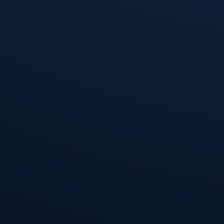
良性循环。
此外，成功的**案例分析**也能显示求助平
用。在严格的信息审核和实时追踪资金使用状
发展提供了具有象征意义的实例。