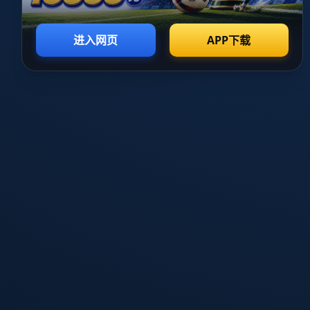
**个人求助网络服务平台进入更加健康规范发
近年来，个人求助网络服务平台迅速崛起，为
监管、信息不透明而饱受争议。如今，这些平
注？
首先，**政策监管**的加强是个人求助网
行约束。这些法规明确了信息披露的标准和资
运营上愈发谨慎，为求助者与捐赠者之间搭建
其次，在技术层面，**区块链技术**的引
保障。一些先进的求助平台已经开始将区块链
度。
与此同时，**用户参与度的提高**也促进
追溯性提高，用户对求助项目的真实性进行审