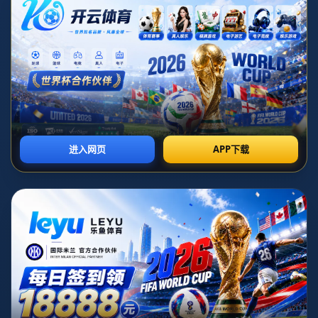
**联赛首次！中国小将杜月徵将在本轮西协甲中首发出战**
近年来，中国足球青训的发展逐渐受到全球的关注，越来越多的年轻
球员走出国门，成为国际赛场上的新星。**杜月徵，一个冉冉升起的
中国小将的名字**，近日成为了西班牙足球圈的热门话题。**本轮西
协甲联赛中，他将首次首发出战**，这是他职业生涯中的一个重大里
程碑，也是中国足球在国际联赛中的一次新突破。
杜月徵，这位年仅18岁的中国年轻球员，以其过人的足球天赋与勤奋
的训练态度，赢得了教练团队和球迷们的高度评价。**杜月徵在中国
各级别青训梯队中的表现始终出类拔萃**，凭借其在青年联赛中的出
色表现，很快被西班牙俱乐部所关注。最终，他如愿以偿地加盟了西
班牙的一支甲级联赛球队，成为该队的重点培养对象。